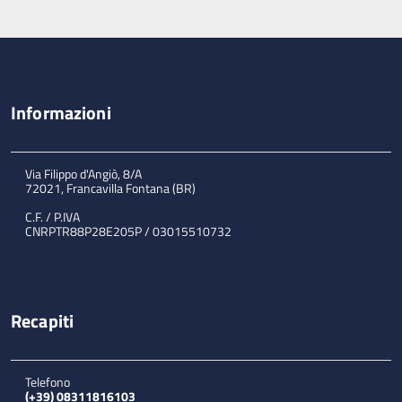
Informazioni
Via Filippo d'Angiò, 8/A
72021, Francavilla Fontana (BR)
C.F. / P.IVA
CNRPTR88P28E205P / 03015510732
Recapiti
Telefono
(+39) 08311816103