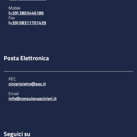
Mobile
(+39) 3803446186
Fax
(+39) 08311701439
Posta Elettronica
PEC
cinieripietro@pec.it
Email
info@consulenzacinieri.it
Seguici su