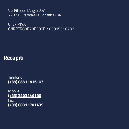
Via Filippo d'Angiò, 8/A
72021, Francavilla Fontana (BR)
C.F. / P.IVA
CNRPTR88P28E205P / 03015510732
Recapiti
Telefono
(+39) 08311816103
Mobile
(+39) 3803446186
Fax
(+39) 08311701439