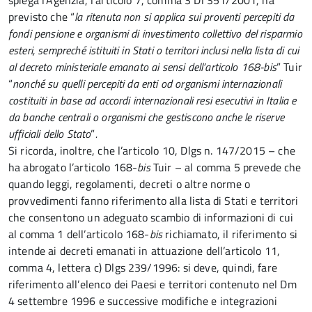
spiega l’Agenzia, l’articolo 7, comma 3 Dl 351/2001, ha
previsto che “
la ritenuta non si applica sui proventi percepiti da
fondi pensione e organismi di investimento collettivo del risparmio
esteri, sempreché istituiti in Stati o territori inclusi nella lista di cui
al decreto ministeriale emanato ai sensi dell’articolo 168-bis
” Tuir
“
nonché su quelli percepiti da enti od organismi internazionali
costituiti in base ad accordi internazionali resi esecutivi in Italia e
da banche centrali o organismi che gestiscono anche le riserve
ufficiali dello Stato
”
.
Si ricorda, inoltre, che l’articolo 10, Dlgs n. 147/2015 – che
ha abrogato l’articolo 168-
bis
Tuir – al comma 5 prevede che
quando leggi, regolamenti, decreti o altre norme o
provvedimenti fanno riferimento alla lista di Stati e territori
che consentono un adeguato scambio di informazioni di cui
al comma 1 dell’articolo 168-
bis
richiamato, il riferimento si
intende ai decreti emanati in attuazione dell’articolo 11,
comma 4, lettera c) Dlgs 239/1996: si deve, quindi, fare
riferimento all’elenco dei Paesi e territori contenuto nel Dm
4 settembre 1996 e successive modifiche e integrazioni