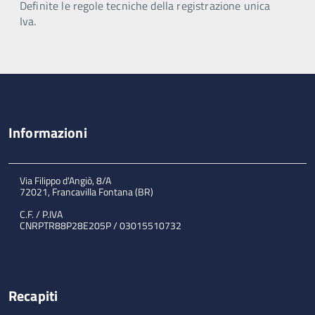
Definite le regole tecniche della registrazione unica
Iva.
Informazioni
Via Filippo d'Angiò, 8/A
72021, Francavilla Fontana (BR)
C.F. / P.IVA
CNRPTR88P28E205P / 03015510732
Recapiti