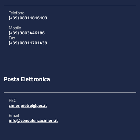
Telefono
(+39) 08311816103
Mobile
(+39) 3803446186
Fax
(+39) 08311701439
Posta Elettronica
PEC
cinieripietro@pec.it
Email
info@consulenzacinieri.it