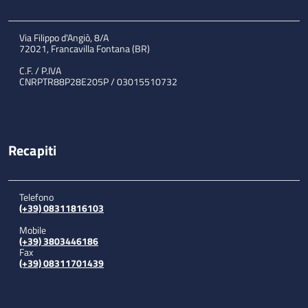
Via Filippo d'Angiò, 8/A
72021, Francavilla Fontana (BR)
C.F. / P.IVA
CNRPTR88P28E205P / 03015510732
Recapiti
Telefono
(+39) 08311816103
Mobile
(+39) 3803446186
Fax
(+39) 08311701439