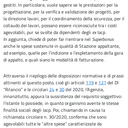
gestiti. In particolare, vuole sapere se le prestazioni per la
progettazione, per la verifica e validazione dei progetti, per
la direzione lavori, per il coordinamento della sicurezza, per il
collaudo dei lavori, possano essere riconosciute tra i costi
agevolabili, pur se svolte da dipendenti degli
ex
Iacp.
In aggiunta, chiede di poter far rientrare nel
Superbonus
anche le spese sostenute in qualità di Stazione appaltante,
ad esempio, quelle per l’indizione e l’espletamento della gara
di appalto, e quali siano le modalità di fatturazione.
Attraverso il riepilogo delle disposizioni normative e di prassi
attinenti al quesito posto, cioè gli articoli
119
e
121
del Dl
“Rilancio” e le circolari
24
e
30
del 2020, l’Agenzia,
innanzitutto, appura la sussistenza del requisito soggettivo:
l’istante lo possiede, in quanto organismo avente le stesse
finalità sociali degli Iacp. Poi, chiamando in causa la
richiamata circolare n. 30/2020, conferma che sono
agevolabili tutte le “altre spese” caratterizzate da