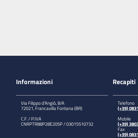
Informazioni
Recapiti
Via Filippo d'Angiò, 8/A
Telefono
72021, Francavilla Fontana (BR)
(+39) 08
C.F. / P.IVA
Mobile
CNRPTR88P28E205P / 03015510732
(+39) 380
Fax
(+39) 08