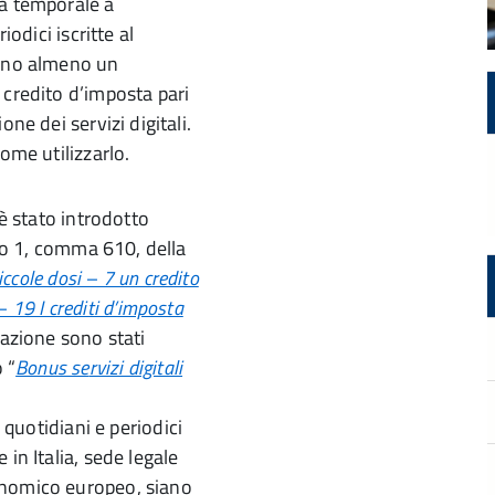
ra temporale a
iodici iscritte al
iano almeno un
 credito d’imposta pari
ne dei servizi digitali.
ome utilizzarlo.
 è stato introdotto
olo 1, comma 610, della
iccole dosi – 7 un credito
– 19 I crediti d’imposta
gazione sono stati
 “
Bonus se
rvizi digitali
 quotidiani e periodici
in Italia, sede legale
onomico europeo, siano