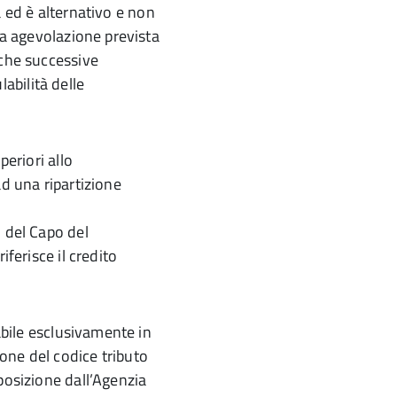
à ed è alternativo e non
tra agevolazione prevista
 che successive
abilità delle
periori allo
ad una ripartizione
o del Capo del
iferisce il credito
zabile esclusivamente in
one del codice tributo
sposizione dall’Agenzia