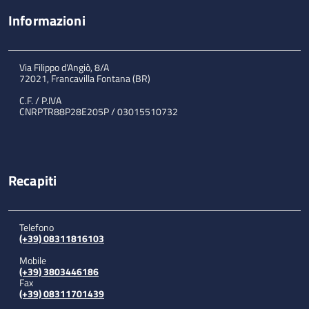
Informazioni
Via Filippo d'Angiò, 8/A
72021, Francavilla Fontana (BR)
C.F. / P.IVA
CNRPTR88P28E205P / 03015510732
Recapiti
Telefono
(+39) 08311816103
Mobile
(+39) 3803446186
Fax
(+39) 08311701439