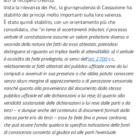
atti di recupero credito).
Vista la rilevanza dei Pvc, la giurisprudenza di Cassazione ha
stabilito dei principi molto importanti sulla loro valenza.
È stato quindi stabilito, con un orientamento più che
consolidato, che “
in tema di accertamenti tributari, il processo
verbale di constatazione assume un valore probatorio diverso a
seconda della natura dei fatti da esso attestati, potendosi
distinguere al riguardo un triplice livello di attendibilità: a) il verbale
è assistito da fede privilegiata, ai sensi dell’
art. 2700
c.c.,
relativamente ai fatti attestati dal pubblico ufficiale come da lui
compiuti o avvenuti in sua presenza o che abbia potuto conoscere
senza alcun margine di apprezzamento o di percezione sensoriale,
nonché quanto alla provenienza del documento dallo stesso
pubblico ufficiale ed alle dichiarazioni a lui rese; b) quanto alla
veridicità sostanziale delle dichiarazioni a lui rese dalle parti o da
terzi – e dunque anche del contenuto di documenti formati dalla
stessa parte e/o da terzi – esso fa fede fino a prova contraria,
che può essere fornita qualora la specifica indicazione delle fonti
di conoscenza consenta al giudice ed alle parti l’eventuale