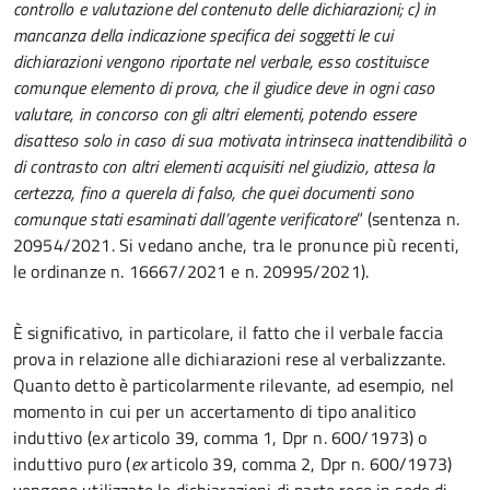
controllo e valutazione del contenuto delle dichiarazioni; c) in
mancanza della indicazione specifica dei soggetti le cui
dichiarazioni vengono riportate nel verbale, esso costituisce
comunque elemento di prova, che il giudice deve in ogni caso
valutare, in concorso con gli altri elementi, potendo essere
disatteso solo in caso di sua motivata intrinseca inattendibilità o
di contrasto con altri elementi acquisiti nel giudizio, attesa la
certezza, fino a querela di falso, che quei documenti sono
comunque stati esaminati dall’agente verificatore
” (sentenza
n.
20954/2021. Si vedano anche, tra le pronunce più recenti,
le ordinanze n. 16667/2021 e n. 20995/2021).
È significativo, in particolare, il fatto che il verbale faccia
prova in relazione alle dichiarazioni rese al verbalizzante.
Quanto detto è particolarmente rilevante, ad esempio, nel
momento in cui per un accertamento di tipo analitico
induttivo (e
x
articolo 39, comma 1, Dpr n. 600/1973) o
induttivo puro (
ex
articolo 39, comma 2, Dpr n. 600/1973)