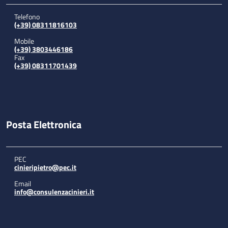
Telefono
(+39) 08311816103
Mobile
(+39) 3803446186
Fax
(+39) 08311701439
Posta Elettronica
PEC
cinieripietro@pec.it
Email
info@consulenzacinieri.it