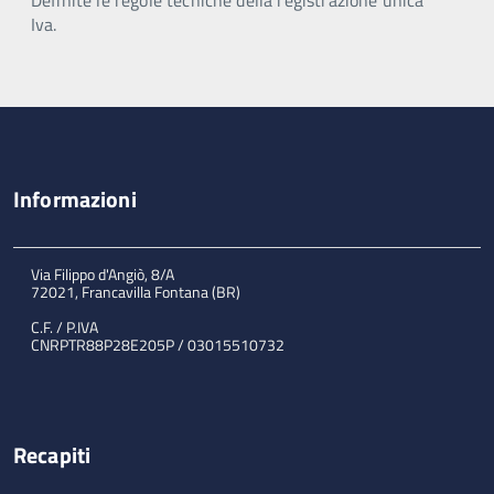
Iva.
Informazioni
Via Filippo d'Angiò, 8/A
72021, Francavilla Fontana (BR)
C.F. / P.IVA
CNRPTR88P28E205P / 03015510732
Recapiti