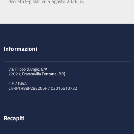
decreto legislativo 5 agosto 2026, n.
Informazioni
Via Filippo d'Angiò, 8/A
72021, Francavilla Fontana (BR)
C.F. / P.IVA
CNRPTR88P28E205P / 03015510732
Recapiti