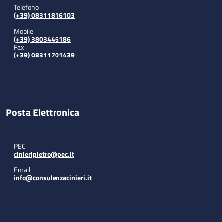
Telefono
(+39) 08311816103
Mobile
(+39) 3803446186
Fax
(+39) 08311701439
Posta Elettronica
PEC
cinieripietro@pec.it
Email
info@consulenzacinieri.it