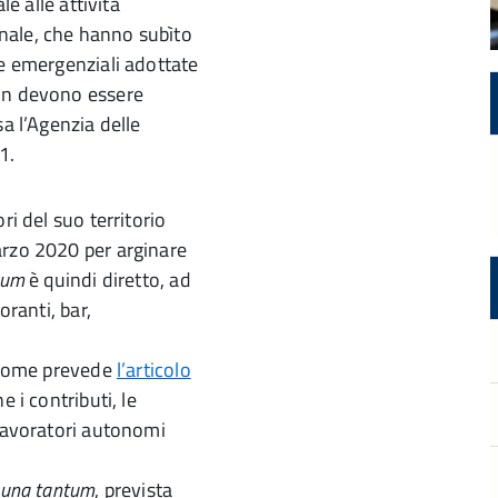
le alle attività
nale, che hanno subìto
re emergenziali adottate
non devono essere
a l’Agenzia delle
1.
ri del suo territorio
rzo 2020 per arginare
tum
è quindi diretto, ad
oranti, bar,
, come prevede
l’articolo
 i contributi, le
 lavoratori autonomi
una tantum
, prevista