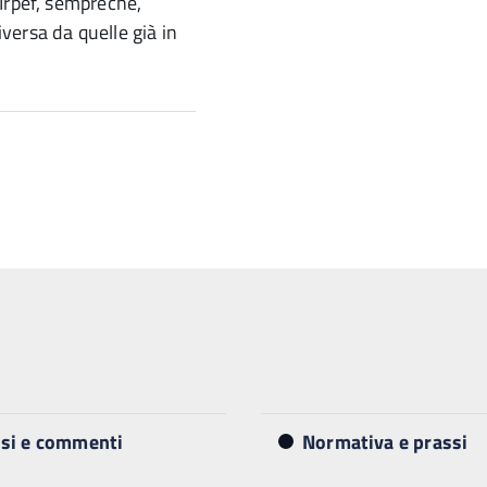
Irpef, sempreché,
ersa da quelle già in
isi e commenti
Normativa e prassi