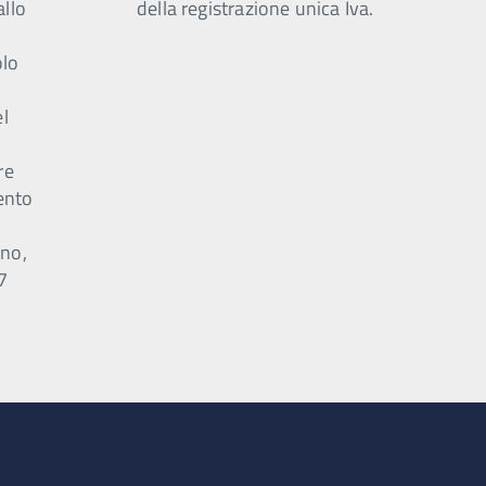
allo
della registrazione unica Iva.
olo
el
e
re
ento
o
nno,
,7