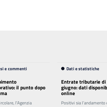
isi e commenti
Dati e statistiche
imento
Entrate tributarie di
orativo: il punto dopo
giugno: dati disponib
orma
online
ircolare, l’Agenzia
Positivi sia l’andamento 