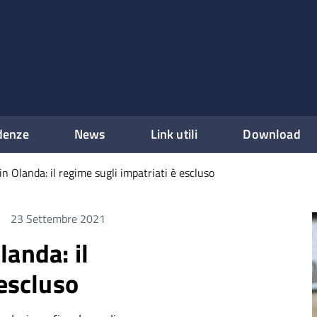
denze
News
Link utili
Download
n Olanda: il regime sugli impatriati è escluso
23 Settembre 2021
anda: il
 escluso