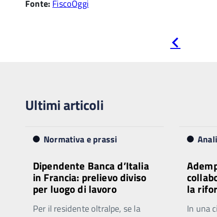
Fonte:
FiscoOggi
Pagina
precedente
Ultimi articoli
Normativa e prassi
Anal
Dipendente Banca d’Italia
Ademp
in Francia: prelievo diviso
collab
per luogo di lavoro
la rif
Per il residente oltralpe, se la
In una c