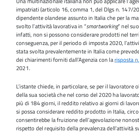
Una multinazionale italiana non può applicare l’agev
impatriati (articolo 16, comma 1, del Dlgs n. 147/201
dipendente olandese assunto in Italia che per la ma
svolto l’attività lavorativa in “
smartworking
” nel suo
infatti, non si possono considerare prodotti nel terri
conseguenza, per il periodo di imposta 2020, l’attiv
stata svolta prevalentemente in Italia come preved
dei chiarimenti forniti dall’Agenzia con la
risposta n
2021.
L’istante chiede, in particolare, se per il lavorator
della sua società che nel corso del 2020 ha lavorato
più di 184 giorni, il reddito relativo ai giorni di lavo
si possa considerare reddito prodotto in Italia, circ
consentirebbe la fruizione dell’agevolazione nonos
rispetto del requisito della prevalenza dell’attività sv