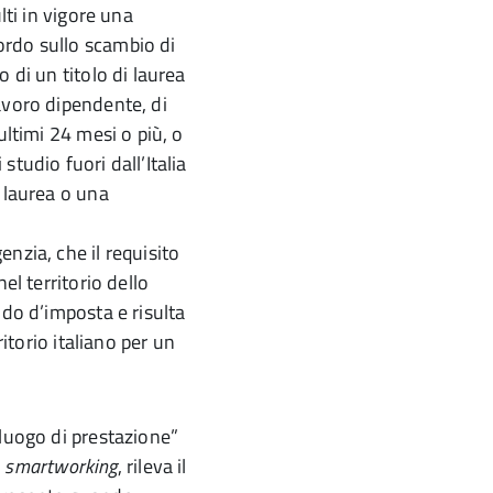
lti in vigore una
ordo sullo scambio di
 di un titolo di laurea
avoro dipendente, di
ultimi 24 mesi o più, o
tudio fuori dall’Italia
 laurea o una
nzia, che il requisito
el territorio dello
odo d’imposta e risulta
ritorio italiano per un
“luogo di prestazione”
o
smartworking
, rileva il