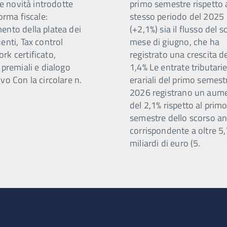
 le novità introdotte
primo semestre rispetto 
forma fiscale:
stesso periodo del 2025
ento della platea dei
(+2,1%) sia il flusso del s
enti, Tax control
mese di giugno, che ha
rk certificato,
registrato una crescita d
 premiali e dialogo
1,4% Le entrate tributari
vo Con la circolare n.
erariali del primo semest
2026 registrano un aum
del 2,1% rispetto al prim
semestre dello scorso a
corrispondente a oltre 5
miliardi di euro (5.