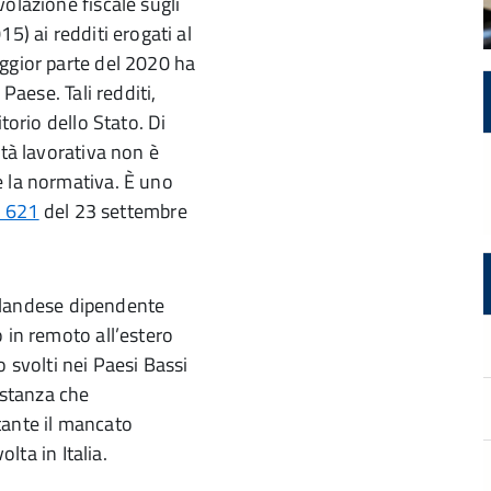
olazione fiscale sugli
5) ai redditi erogati al
ggior parte del 2020 ha
 Paese. Tali redditi,
torio dello Stato. Di
ità lavorativa non è
e la normativa. È uno
. 621
del 23 settembre
e olandese dipendente
 in remoto all’estero
ro svolti nei Paesi Bassi
ostanza che
tante il mancato
olta in Italia.