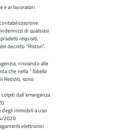
e e ai lavoratori
contabilizzazione.
 indennizzi di qualsiasi
radetti requisiti,
del decreto “Ristori”.
Agenzia, rinviando alle
orda che nella “
Tabella
lli Redditi, sono
 colpiti dall’emergenza
20
 degli immobili a uso
 34/2020
agamenti elettronici