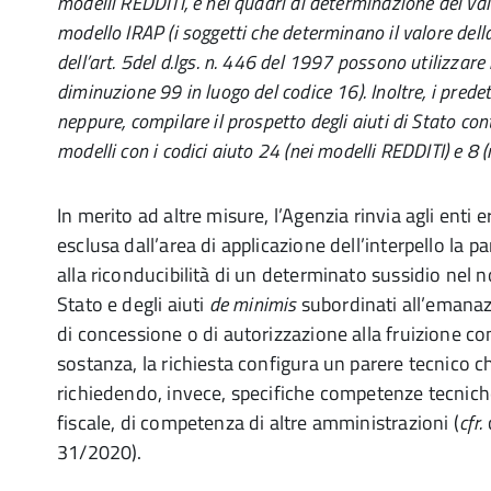
modelli REDDITI, e nei quadri di determinazione del val
modello IRAP (i soggetti che determinano il valore dell
dell’art. 5del d.lgs. n. 446 del 1997 possono utilizzare 
diminuzione 99 in luogo del codice 16). Inoltre, i prede
neppure, compilare il prospetto degli aiuti di Stato con
modelli con i codici aiuto 24 (nei modelli REDDITI) e 8 
In merito ad altre misure, l’Agenzia rinvia agli enti 
esclusa dall’area di applicazione dell’interpello la pa
alla riconducibilità di un determinato sussidio nel no
Stato e degli aiuti
de minimis
subordinati all’emana
di concessione o di autorizzazione alla fruizione 
sostanza, la richiesta configura un parere tecnico ch
richiedendo, invece, specifiche competenze tecnich
fiscale, di competenza di altre amministrazioni (
cfr.
31/2020).