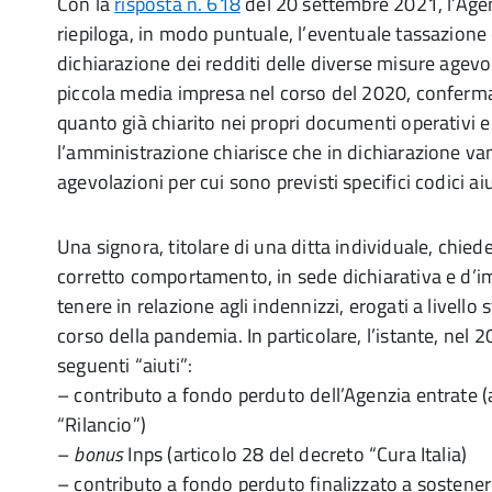
Con la
risposta n. 618
del 20 settembre 2021, l’Agen
riepiloga, in modo puntuale, l’eventuale tassazione 
dichiarazione dei redditi delle diverse misure agevo
piccola media impresa nel corso del 2020, conferm
quanto già chiarito nei propri documenti operativi e d
l’amministrazione chiarisce che in dichiarazione va
agevolazioni per cui sono previsti specifici codici ai
Una signora, titolare di una ditta individuale, chiede 
corretto comportamento, in sede dichiarativa e d’im
tenere in relazione agli indennizzi, erogati a livello 
corso della pandemia. In particolare, l’istante, nel 
seguenti “aiuti”:
– contributo a fondo perduto dell’Agenzia entrate (
“Rilancio”)
–
bonus
Inps (articolo 28 del decreto “Cura Italia)
– contributo a fondo perduto finalizzato a sostener