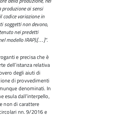
ore della produzione, nel
a produzione ai sensi
il codice variazione in
tti soggetti non devono,
tenuto nei predetti
(nel modello IRAP).[…]”
.
eroganti e precisa che è
rte dell’istanza relativa
vero degli aiuti di
zione di provvedimenti
comunque denominati. In
e esula dall’interpello,
e non di carattere
circolari nn. 9/2016 e