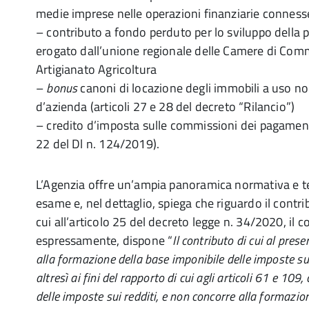
medie imprese nelle operazioni finanziarie connesse
– contributo a fondo perduto per lo sviluppo della
erogato dall’unione regionale delle Camere di Comm
Artigianato Agricoltura
–
bonus
canoni di locazione degli immobili a uso non
d’azienda (articoli 27 e 28 del decreto “Rilancio”)
– credito d’imposta sulle commissioni dei pagamenti
22 del Dl n. 124/2019).
L’Agenzia offre un’ampia panoramica normativa e tec
esame e, nel dettaglio, spiega che riguardo il contr
cui all’articolo 25 del decreto legge n. 34/2020, il
espressamente, dispone “
Il contributo di cui al pres
alla formazione della base imponibile delle imposte sui
altresì ai fini del rapporto di cui agli articoli 61 e 10
delle imposte sui redditi, e non concorre alla formazion