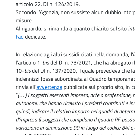
articolo 22, Dl n. 124/2019.
Secondo l’Agenzia, non sussiste alcun dubbio interpr
misure.
Al riguardo, si rimanda a quanto chiarito sul sito
in
Faq
dedicate.
In relazione agli altri sussidi citati nella domanda, 
l’articolo 1-
bis
del Dl n. 73/2021, che ha abrogato i
10-
bis
del Dl n. 137/2020, il quale prevedeva che l
indennizzi fosse subordinata al Quadro temporaneo p
rinvia all’
avvertenza
pubblicata sul proprio sito, in c
“
[…] I soggetti esercenti impresa, arte o professione, 
autonomi, che hanno ricevuto i predetti contributi e i
quindi, indicare il relativo importo nei quadri di deter
d’impresa (i soggetti che compilano il quadro RF posson
variazione in diminuzione 99 in luogo del codice 84) e