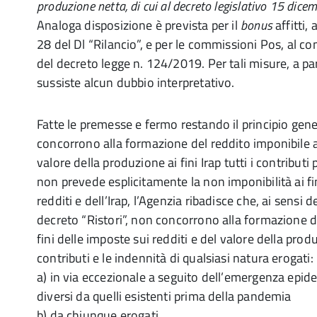
produzione netta, di cui al decreto legislativo 15 dic
Analoga disposizione è prevista per il
bonus
affitti,
28 del Dl “Rilancio”, e per le commissioni Pos, al c
del decreto legge n. 124/2019. Per tali misure, a pa
sussiste alcun dubbio interpretativo.
Fatte le premesse e fermo restando il principio gen
concorrono alla formazione del reddito imponibile ai 
valore della produzione ai fini Irap tutti i contributi p
non prevede esplicitamente la non imponibilità ai fi
redditi e dell’Irap, l’Agenzia ribadisce che, ai sensi d
decreto “Ristori”, non concorrono alla formazione d
fini delle imposte sui redditi e del valore della produz
contributi e le indennità di qualsiasi natura erogati:
a) in via eccezionale a seguito dell’emergenza epid
diversi da quelli esistenti prima della pandemia
b) da chiunque erogati