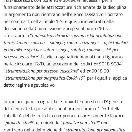
I kit/accessori/componenti e
software
necessari per il
funzionamento delle attrezzature richiamate dalla disciplina
in argomento non rientrano nell’elenco tassativo riportato
nel comma 1 dell’articolo 124 e quelli individuati dalla
decisione della Commissione europea al punto 10 si
riferiscono a “
materiali medicali di consumo: kit di intubazione –
forbici laparoscopiche – siringhe, con o senza aghi – aghi tubolari
in metallo e aghi per suture – aghi, cateteri, cannule – kit per
accesso vascolare
“. I codici doganali richiamati non figurano
nella circolare 12/D, ad eccezione dei codici
ex
9018 9084
“
strumentazione per accesso vascolare
” ed
ex
9018 90
“
strumentazione per diagnostica Covid-19
“, per i quali si applica
detto regime agevolativo.
Infine per quanto riguarda le provette non sterili l’Agenzia
delle entrate fa presente che il nuovo comma 1.
ter
.1 della
Tabella A del decreto Iva comprende espressamente la voce
“
provette sterili
“, e, quindi, le “
provette non sterili
” non
rientrano nella definizione di “
strumentazione per diagnostica