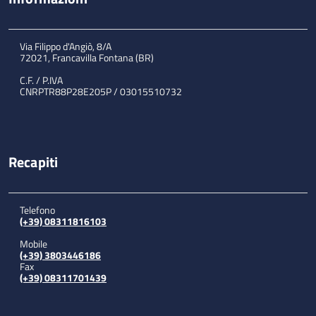
Via Filippo d'Angiò, 8/A
72021, Francavilla Fontana (BR)
C.F. / P.IVA
CNRPTR88P28E205P / 03015510732
Recapiti
Telefono
(+39) 08311816103
Mobile
(+39) 3803446186
Fax
(+39) 08311701439