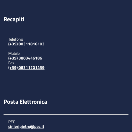
Recapiti
Telefono
(+39) 08311816103
Mobile
(+39) 3803446186
Fax
(+39) 08311701439
Posta Elettronica
PEC
cinieripietro@pec.it