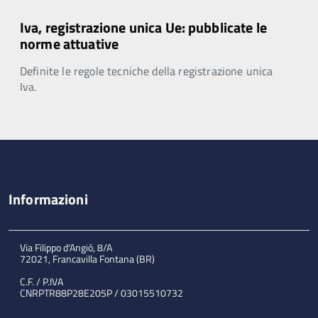
Iva, registrazione unica Ue: pubblicate le
norme attuative
Definite le regole tecniche della registrazione unica
Iva.
Informazioni
Via Filippo d'Angiò, 8/A
72021, Francavilla Fontana (BR)
C.F. / P.IVA
CNRPTR88P28E205P / 03015510732