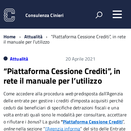
Consulenza Cinieri
Home
Attualità
“Piattaforma Cessione Crediti”, in rete
il manuale per l’utilizzo
Attualità
20 Aprile 2021
“Piattaforma Cessione Crediti”, in
rete il manuale per l’utilizzo
Come accedere alla procedura
web
predisposta dall’Agenzia
delle entrate per gestire i crediti d’imposta acquisiti perché
ceduti dai beneficiari di specifiche detrazioni fiscali e una
volta entrati quali sono le modalità per consultare, accettare
o rifiutare i
bonus
? La guida
“
Piattaforma Cessione Crediti
”,
online
nella sezione “
l’Agenzia informa
” del sito delle Entrate