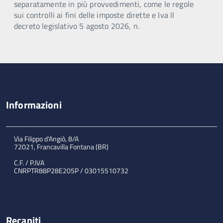
separatamente in più provvedimenti, come le regole
sui controlli ai fini delle imposte dirette e Iva Il
decreto legislativo 5 agosto 2026, n.
Informazioni
Via Filippo d'Angiò, 8/A
72021, Francavilla Fontana (BR)
C.F. / P.IVA
CNRPTR88P28E205P / 03015510732
Recapiti