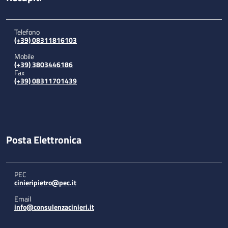
Telefono
(+39) 08311816103
Mobile
(+39) 3803446186
Fax
(+39) 08311701439
Posta Elettronica
PEC
cinieripietro@pec.it
Email
info@consulenzacinieri.it