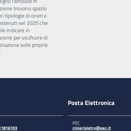
egno familiare In
azione trovano spazio
ci tipologie di oneri e
ostenuti nel 2025 che
ile indicare in
zione per usufruire di
olazione sulle proprie
.
Posta Elettronica
PEC
311816103
cinieripietro@pec.it