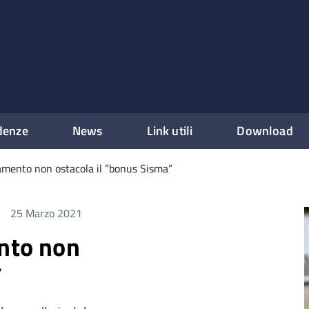
denze
News
Link utili
Download
damento non ostacola il “bonus Sisma”
25 Marzo 2021
ento non
”