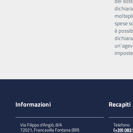
del sost
dichiar
moltepli
spese s
è possib
dichiara
un’agev
imposte
Informazioni
Recapiti
Via Filippo d'Angiò, 8/A
Telefono
72021, Francavilla Fontana (BR)
(+39) 08