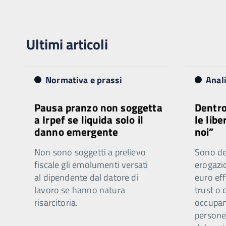
Ultimi articoli
Normativa e prassi
Anal
Pausa pranzo non soggetta
Dentro
a Irpef se liquida solo il
le libe
danno emergente
noi”
Non sono soggetti a prelievo
Sono ded
fiscale gli emolumenti versati
erogazi
al dipendente dal datore di
euro eff
lavoro se hanno natura
trust o 
risarcitoria.
occupano
persone 