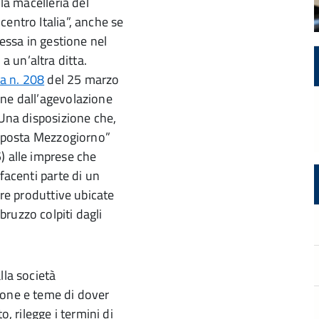
lla macelleria del
entro Italia”, anche se
cessa in gestione nel
 un’altra ditta.
ta n. 208
del 25 marzo
one dall’agevolazione
Una disposizione che,
’imposta Mezzogiorno”
) alle imprese che
facenti parte di un
ure produttive ubicate
ruzzo colpiti dagli
lla società
ione e teme di dover
o, rilegge i termini di