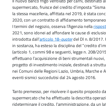
Il nuovo banco frigo ventilato per carni, destinato a
supermercato, fruisce del credito d’imposta “Sisma c
la stessa macelleria, affittata nel 2019, è stata con
2020, con un contratto di affidamento temporaneo a
I termini del negozio, osserva l’Agenzia nella
rispos
2021, sono idonei ad affondare le cause di esclusi
introdotta dall’
articolo 18-
quater
del Dl n. 8/2017. 
in sostanza, ha esteso la disciplina del “credito d
(articolo 1, commi 98 e seguenti, legge n. 208/2015
effettuano l’acquisizione di beni strumentali nuovi, 
progetto di investimento iniziale, destinati a strutt
nei Comuni delle Regioni Lazio, Umbria, Marche e Ab
eventi sismici succedutisi dal 24 agosto 2016.
Tanto premesso, per risolvere il quesito proposto da
supermercato che ha effettuato la descritta operaz
rideterminare il credito, l’amministrazione, da un lat