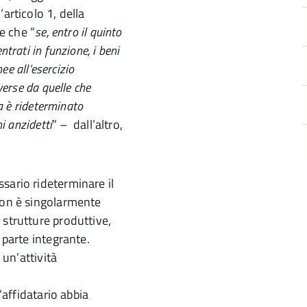
articolo 1, della
ce che “
se, entro il quinto
trati in funzione, i beni
ee all’esercizio
verse da quelle che
ta è rideterminato
i anzidetti
” – dall’altro,
sario rideterminare il
 non è singolarmente
 strutture produttive,
 parte integrante.
 un’attività
’affidatario abbia