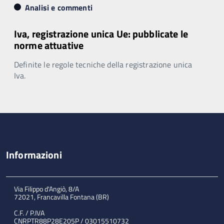
Analisi e commenti
Iva, registrazione unica Ue: pubblicate le
norme attuative
Definite le regole tecniche della registrazione unica
Iva.
Informazioni
Via Filippo d'Angiò, 8/A
72021, Francavilla Fontana (BR)
C.F. / P.IVA
CNRPTR88P28E205P / 03015510732