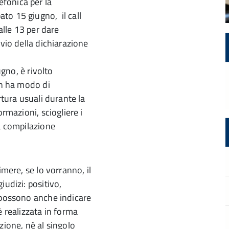
fonica per la
to 15 giugno, il call
alle 13 per dare
nvio della dichiarazione
ugno, è rivolto
on ha modo di
rtura usuali durante la
ormazioni, sciogliere i
la compilazione
imere, se lo vorranno, il
iudizi: positivo,
 possono anche indicare
è realizzata in forma
zione, né al singolo