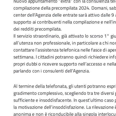
Nuovo appuntamento “extra” con la consulenza tele
compilazione della precompilata 2024. Domani, saba
center dell’Agenzia delle entrate sarà attivo dalle 9 
supporto ai contribuenti nella compilazione e nell’i
dei redditi precompilata.
Il servizio straordinario, già attivato lo scorso 1° gi
all’utenza non professionale, in particolare a chi n
contattare l’assistenza telefonica nelle fasce di ape
settimana. I cittadini potranno quindi richiedere inf
propri dubbi o ricevere supporto nell’accesso e nel
parlando con i consulenti dell’Agenzia.
Al termine della telefonata, gli utenti potranno espr
gradimento complessivo, scegliendo tra tre diversi g
sufficiente e insoddisfacente. In quest’ultimo caso
la motivazione dell’insoddisfazione. La rilevazione 
anonima e non è riconducibile alla singola interlocu