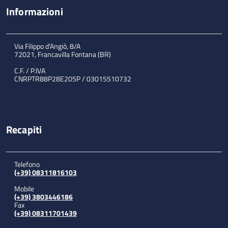
Informazioni
Via Filippo d'Angiò, 8/A
72021, Francavilla Fontana (BR)
C.F. / P.IVA
CNRPTR88P28E205P / 03015510732
Recapiti
Telefono
(+39) 08311816103
Mobile
(+39) 3803446186
Fax
(+39) 08311701439