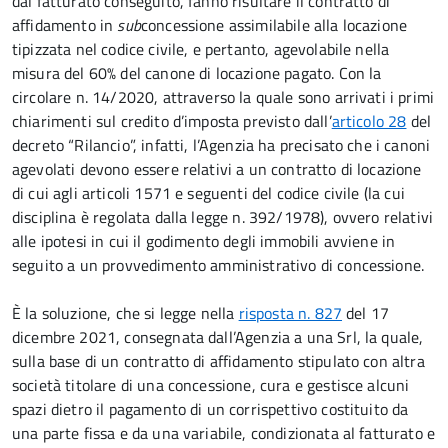
dal fatturato conseguito, fanno risultare il contratto di
affidamento in
sub
concessione assimilabile alla locazione
tipizzata nel codice civile, e pertanto, agevolabile nella
misura del 60% del canone di locazione pagato. Con la
circolare n. 14/2020, attraverso la quale sono arrivati i primi
chiarimenti sul credito d’imposta previsto dall’
articolo 28
del
decreto “Rilancio”, infatti, l’Agenzia ha precisato che i canoni
agevolati devono essere relativi a un contratto di locazione
di cui agli articoli 1571 e seguenti del codice civile (la cui
disciplina è regolata dalla legge n. 392/1978), ovvero relativi
alle ipotesi in cui il godimento degli immobili avviene in
seguito a un provvedimento amministrativo di concessione.
È la soluzione, che si legge nella
risposta n. 827
del 17
dicembre 2021, consegnata dall’Agenzia a una Srl, la quale,
sulla base di un contratto di affidamento stipulato con altra
società titolare di una concessione, cura e gestisce alcuni
spazi dietro il pagamento di un corrispettivo costituito da
una parte fissa e da una variabile, condizionata al fatturato e