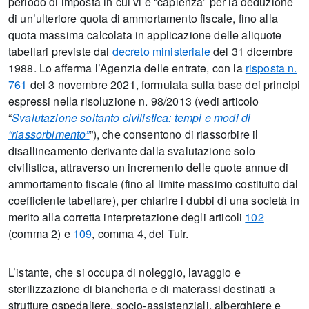
periodo di imposta in cui vi è “capienza” per la deduzione
di un’ulteriore quota di ammortamento fiscale, fino alla
quota massima calcolata in applicazione delle aliquote
tabellari previste dal
decreto ministeriale
del 31 dicembre
1988. Lo afferma l’Agenzia delle entrate, con la
risposta n.
761
del 3 novembre 2021, formulata sulla base dei principi
espressi nella risoluzione n. 98/2013 (vedi articolo
“
Svalutazione soltanto civilistica: tempi e modi di
“riassorbimento”
”), che consentono di riassorbire il
disallineamento derivante dalla svalutazione solo
civilistica, attraverso un incremento delle quote annue di
ammortamento fiscale (fino al limite massimo costituito dal
coefficiente tabellare), per chiarire i dubbi di una società in
merito alla corretta interpretazione degli articoli
102
(comma 2) e
109
, comma 4, del Tuir.
L’istante, che si occupa di noleggio, lavaggio e
sterilizzazione di biancheria e di materassi destinati a
strutture ospedaliere, socio-assistenziali, alberghiere e