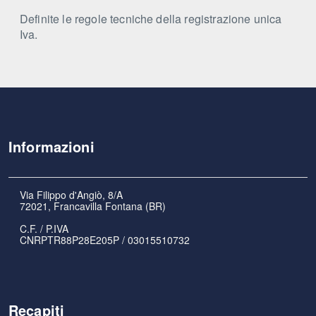
Definite le regole tecniche della registrazione unica
Iva.
Informazioni
Via Filippo d'Angiò, 8/A
72021, Francavilla Fontana (BR)
C.F. / P.IVA
CNRPTR88P28E205P / 03015510732
Recapiti