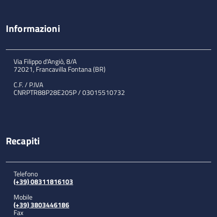
Informazioni
Via Filippo d'Angiò, 8/A
72021, Francavilla Fontana (BR)
C.F. / P.IVA
CNRPTR88P28E205P / 03015510732
Recapiti
Telefono
(+39) 08311816103
Mobile
(+39) 3803446186
Fax