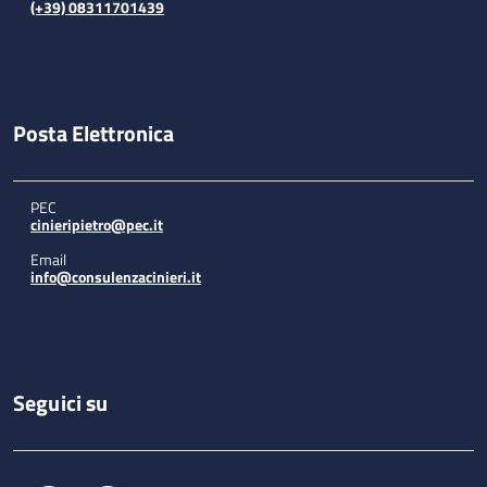
(+39) 08311701439
Posta Elettronica
PEC
cinieripietro@pec.it
Email
info@consulenzacinieri.it
Seguici su