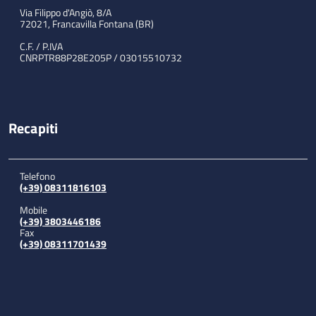
Via Filippo d'Angiò, 8/A
72021, Francavilla Fontana (BR)
C.F. / P.IVA
CNRPTR88P28E205P / 03015510732
Recapiti
Telefono
(+39) 08311816103
Mobile
(+39) 3803446186
Fax
(+39) 08311701439