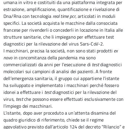
umana in vitro e costituiti da una piattaforma integrata per
estrazione, amplificazione, quantificazione e rivelazione di
Dna/Rna con tecnologia
real time pcr
, articolati in moduli
specifici. La società acquista le macchine dalla consociata
francese per rivenderli o concederli in locazione in Italia alle
strutture sanitarie, che li impiegano per effettuare test
diagnostici per la rilevazione del virus Sars-CoV-2.
I macchinari, precisa la società, non sono stati prodotti
ex
novo
in concomitanza della pandemia ma sono
commercializzati da anni per l’esecuzione di
test
diagnostici
molecolari sui campioni di analisi dei pazienti. A fronte
dell’emergenza sanitaria, il gruppo cui appartiene l’istante
ha sviluppato e implementato i macchinari perché fossero
idonei a effettuare i
test
diagnostici per la rilevazione del
virus,
test
che possono essere effettuati esclusivamente con
l’impiego dei macchinari.
L’istante, dopo aver proceduto a un’attenta disamina del
quadro giuridico di riferimento, chiede se il regime
agevolativo previsto dall’articolo 124 del decreto “Rilancio” e