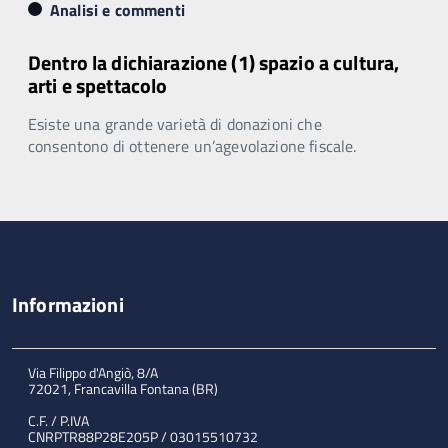
Analisi e commenti
Dentro la dichiarazione (1) spazio a cultura,
arti e spettacolo
Esiste una grande varietà di donazioni che
consentono di ottenere un’agevolazione fiscale.
Informazioni
Via Filippo d'Angiò, 8/A
72021, Francavilla Fontana (BR)
C.F. / P.IVA
CNRPTR88P28E205P / 03015510732