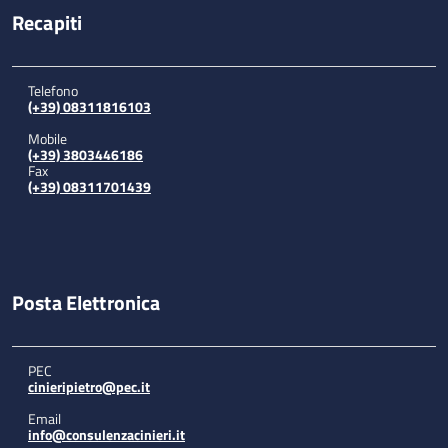
Recapiti
Telefono
(+39) 08311816103
Mobile
(+39) 3803446186
Fax
(+39) 08311701439
Posta Elettronica
PEC
cinieripietro@pec.it
Email
info@consulenzacinieri.it