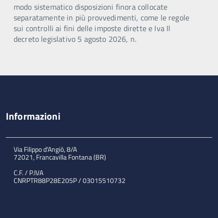
modo sistematico disposizioni finora collocate
separatamente in più provvedimenti, come le regole
sui controlli ai fini delle imposte dirette e Iva Il
decreto legislativo 5 agosto 2026, n.
Informazioni
Via Filippo d'Angiò, 8/A
72021, Francavilla Fontana (BR)
C.F. / P.IVA
CNRPTR88P28E205P / 03015510732